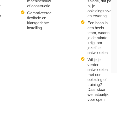
machinebouw
salaris, dat past
t
of constructie
bij je
opleidingsniveau
Gemotiveerde,
n
en ervaring
flexibele en
klantgerichte
Een baan in
instelling
een hecht
team, waarin
je de ruimte
krijgt om
jezelf te
ontwikkelen
Wil je je
verder
ontwikkelen
met een
opleiding of
training?
Daar staan
we natuurlijk
voor open.