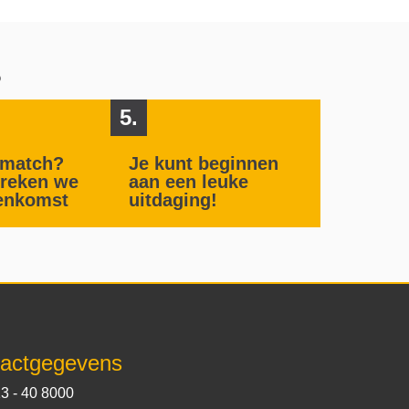
?
5.
n match?
Je kunt beginnen
reken we
aan een leuke
enkomst
uitdaging!
actgegevens
3 - 40 8000