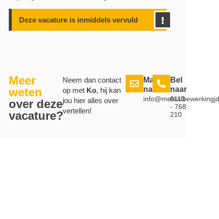
Deze vacature is inmiddels vervuld
Meer
Neem dan contact
Mail
Bel
naar
naar
weten
op met
Ko
, hij kan
info@metaalbewerkingjd
0113
jou hier alles over
over deze
- 768
vertellen!
vacature?
210