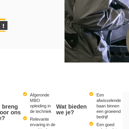
Afgeronde
Een
MBO
afwisselende
 breng
opleiding in
Wat bieden
baan binnen
de techniek
een groeiend
voor ons
we je?
bedrijf
e?
Relevante
ervaring in de
Een goed