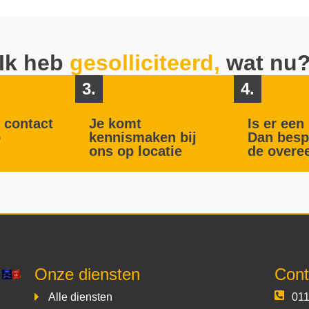
Ik heb
gesolliciteerd,
wat nu
3.
4.
 contact
Je komt
Is er ee
p
kennismaken bij
Dan besp
ons op locatie
de overe
Onze diensten
Cont
Alle diensten
011