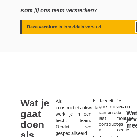
Kom jij ons team versterken?
Deze vacature is inmiddels vervuld
Wat je
Je stelt
Je
Als
constructies
verzorgt
constructiebankwerker
gaat
samen en
de
Wat
werk je in een
last
montage
je 
hecht team.
doen
constructies
op
me
Omdat we
af
locatie
als
gespecialiseerd