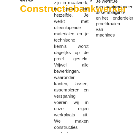
Je werkt
Je
zijn in maatwerk,
Constructiebankwerker
mee aan de
produceer
is geen dag
assemblage
mono-
hetzelfde. Je
en het
onderdele
werkt met
proefdraaien
uiteenlopende
van
materialen en je
machines
technische
kennis wordt
dagelijks op de
proef gesteld.
Vrijwel alle
bewerkingen,
waaronder
kanten, lassen,
assembleren en
verspaning,
voeren wij in
onze eigen
werkplaats uit.
We maken
constructies